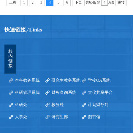
上页
1
2
3
4
5
6
下页
共65条
第
/6页
跳转
快速链接
Links
校
内
链
接
本科教务系统
研究生教务系统
学校OA系统
科研管理系统
财务查询系统
大仪共享平台
科研处
教务处
计划财务处
人事处
研究生部
图书馆