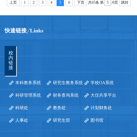
上页
1
2
3
4
5
6
下页
共65条
第
/6页
跳转
快速链接
Links
校
内
链
接
本科教务系统
研究生教务系统
学校OA系统
科研管理系统
财务查询系统
大仪共享平台
科研处
教务处
计划财务处
人事处
研究生部
图书馆