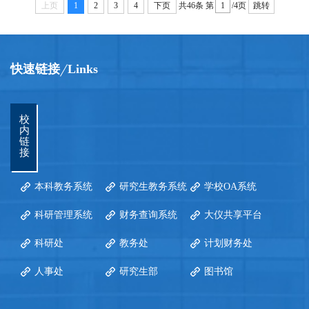
上页
1
2
3
4
下页
共46条
第
/4页
跳转
快速链接
Links
校
内
链
接
本科教务系统
研究生教务系统
学校OA系统
科研管理系统
财务查询系统
大仪共享平台
科研处
教务处
计划财务处
人事处
研究生部
图书馆