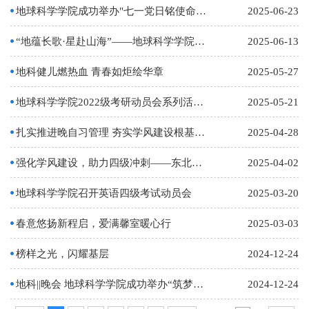
地球科学学院成功举办"七一党日铭使命，奋进征途绘新章"庆祝建党104周年主题党日活动
2025-06-23
“地蕴长歌·星赴山海”——地球科学学院成功举办2025届毕业生送别晚会
2025-06-13
地科健儿燃热血 青春如炬绘华章
2025-05-27
地球科学学院2022级考研动员会系列活动（一）
2025-05-21
扎实推进晚自习管理 夯实学风建设根基｜地球科学学院持续开展学风建设专项行动
2025-04-28
强化学风建设，助力四级冲刺——东北石油大学地球科学学院成功召开2024级班主任工作会
2025-04-02
地球科学学院召开英语四级考试动员会
2025-03-20
春意悠扬新程启，爱满馨室暖心行
2025-03-03
榜样之光，闪耀基层
2024-12-24
地科||晚会 地球科学学院成功举办“筑梦新征程，逐光向未来”2024迎新暨“红烛”奖学金颁奖晚…
2024-12-24