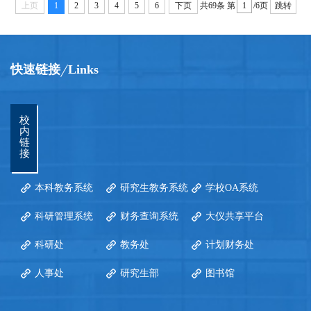
上页
1
2
3
4
5
6
下页
共69条
第
/6页
跳转
快速链接
Links
校
内
链
接
本科教务系统
研究生教务系统
学校OA系统
科研管理系统
财务查询系统
大仪共享平台
科研处
教务处
计划财务处
人事处
研究生部
图书馆