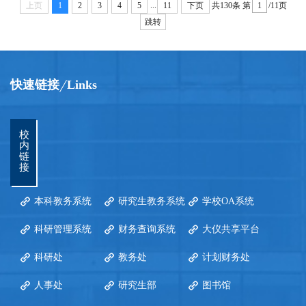
...
上页
1
2
3
4
5
11
下页
共130条
第
/11页
跳转
快速链接
Links
校
内
链
接
本科教务系统
研究生教务系统
学校OA系统
科研管理系统
财务查询系统
大仪共享平台
科研处
教务处
计划财务处
人事处
研究生部
图书馆