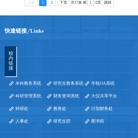
上页
1
2
下页
共17条
第
/2页
跳转
快速链接
Links
校
内
链
接
本科教务系统
研究生教务系统
学校OA系统
科研管理系统
财务查询系统
大仪共享平台
科研处
教务处
计划财务处
人事处
研究生部
图书馆