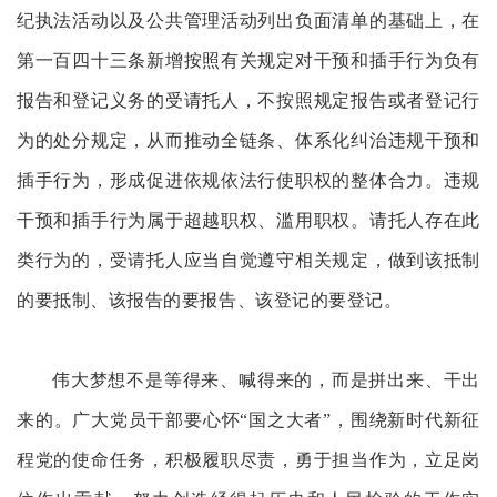
纪执法活动以及公共管理活动列出负面清单的基础上，在
第一百四十三条新增按照有关规定对干预和插手行为负有
报告和登记义务的受请托人，不按照规定报告或者登记行
为的处分规定，从而推动全链条、体系化纠治违规干预和
插手行为，形成促进依规依法行使职权的整体合力。违规
干预和插手行为属于超越职权、滥用职权。请托人存在此
类行为的，受请托人应当自觉遵守相关规定，做到该抵制
的要抵制、该报告的要报告、该登记的要登记。
伟大梦想不是等得来、喊得来的，而是拼出来、干出
来的。广大党员干部要心怀“国之大者”，围绕新时代新征
程党的使命任务，积极履职尽责，勇于担当作为，立足岗