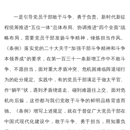
一是引导党员干部敢于斗争、勇于负责。
新时代新征
程统筹推进“五位一体”总体布局、协调推进“四个全面”战
略布局，需要党员干部发扬斗争精神，锤炼担当作风。
《条例》落实党的二十大关于“加强干部斗争精神和斗争
本领养成”的要求，在第一百三十一条新增工作中不敢斗
争、不愿担当，面对重大矛盾冲突、危机困难临阵退缩行
为的处分规定。实践中，有的党员干部满足于做太平官、
作“躺平”状，遇到矛盾绕道走、碰到难题往上交、面对危
机向后躲，这些都与我们党敢于斗争的鲜明品格背道而
驰。《条例》增写上述规定，就在于督促广大党员干部在
中国式现代化建设中，敢于斗争、勇于担当，用知重负