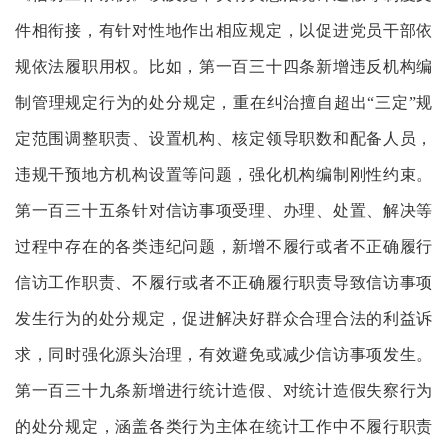
件相衔接，有针对性地作出相应规定，以促进党员干部依
规依法履职用权。比如，第一百三十四条新增违反机构编
制管理规定行为的处分规定，重在纠治擅自超出“三定”规
定范围调整职责、设置机构、核定领导职数和配备人员，
违规干预地方机构设置等问题，强化机构编制刚性约束。
第一百三十五条针对信访事项受理、办理、处置、解决等
过程中存在的各类违纪问题，新增不履行或者不正确履行
信访工作职责、不履行或者不正确履行职责导致信访事项
发生行为的处分规定，促进解决好群众合理合法的利益诉
求，同时强化源头治理，有效避免或减少信访事项发生。
第一百三十九条新增进行统计造假、对统计造假失察行为
的处分规定，涵盖各类行为主体在统计工作中不履行职责