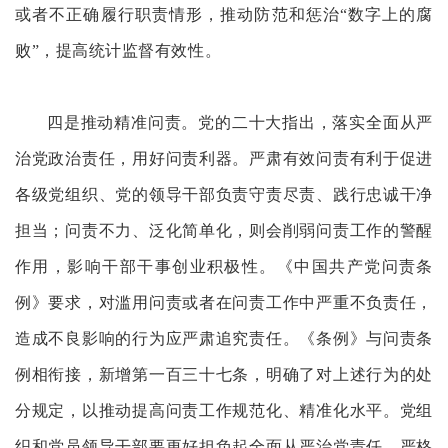
或者不正确履行职责情形，推动防范和惩治“数字上的腐
败”，提高统计监督有效性。
四是推动精准问责。党的二十大指出，落实全面从严
治党政治责任，用好问责利器。
严肃有效问责有利于促进
各级党组织、党的领导干部负责守责尽责、践行忠诚干净
担当；问责不力、泛化简单化，则会削弱问责工作的警醒
作用，影响干部干事创业积极性。《中国共产党问责条
例》要求，对滥用问责或者在问责工作中严重不负责任，
造成不良影响的行为应严肃追究责任。《条例》与问责条
例相衔接，新增第一百三十七条，明确了对上述行为的处
分规定，以推动提高问责工作规范化、精准化水平。党组
织和党员领导干部要更好担负起全面从严治党责任，严格