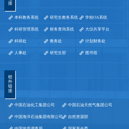
接
本科教务系统
研究生教务系统
学校OA系统
科研管理系统
财务查询系统
大仪共享平台
科研处
教务处
计划财务处
人事处
研究生部
图书馆
校
外
链
接
中国石油化工集团公司
中国石油天然气集团公司
中国海洋石油集团有限公司
自然资源部
中国地质调查局
国家基金委