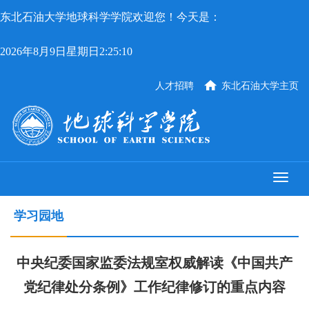
东北石油大学地球科学学院欢迎您！今天是：
2026年8月9日星期日2:25:10
人才招聘
东北石油大学主页
学习园地
中央纪委国家监委法规室权威解读《中国共产
党纪律处分条例》工作纪律修订的重点内容