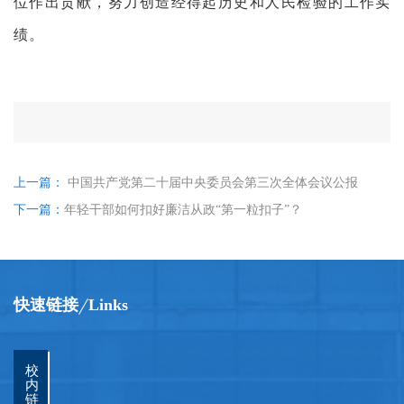
位作出贡献，努力创造经得起历史和人民检验的工作实
绩。
上一篇：
中国共产党第二十届中央委员会第三次全体会议公报
下一篇：
年轻干部如何扣好廉洁从政“第一粒扣子”？
快速链接
Links
校
内
链