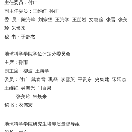
主任委员：
付广
副主任委员：王维红 孙雨
委 员：陈海峰 刘宗堡 王海学
王朋岩
文慧俭 张雷 张美
玲
朱焕来
秘 书：于舒杰
地球科学学院学位评定分委员会
主席：孙雨
副主席：柳波 王海学
委员：付广 戴春雷 巩磊 李雪英 平贵东
史集建 宋延杰
王维红 吴海光
闫百泉
张美玲 朱焕来
秘书：
衣伟宏
地球
科学学院研究生培养质量督导组