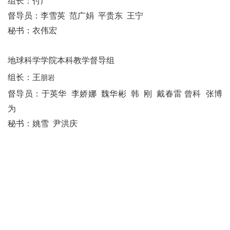
组长：
付广
督导员
：李雪英 范广娟 平贵东 王宁
秘书：
衣伟宏
地球科学学院本科教学督导组
组长：
王
朋岩
督导员：
于英华 李娇娜 魏华彬 韩 刚 戴春
雷 曾科 张博
为
秘
书：姚雪 尹洪庆