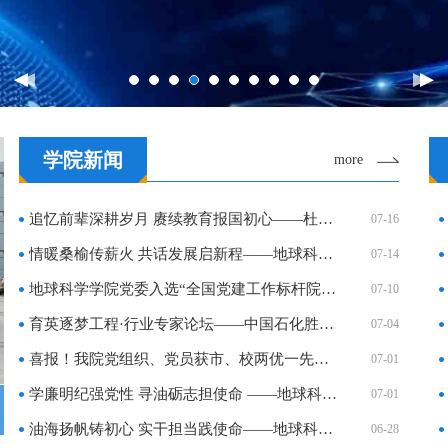
学院新闻
more
追忆前辈深耕岁月 赓续教育报国初心——杜博民老师…
07-16
情暖桑榆传薪火 共话发展启新程——地球科学学院开…
07-14
地球科学学院党委入选“全国党建工作标杆院系”培育…
07-10
育英逐梦工程·行业专家论坛——中国石化胜利油田勘…
07-04
喜报！我院党组织、党员获市、校两优一先表彰
07-01
学廉明纪强党性 寻油砺志担使命 ——地球科学学院开…
07-01
油海扬帆铸初心 实干担当践使命——地球科学学院开…
06-28