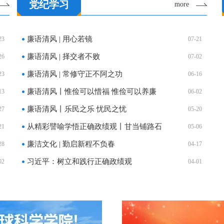
党纪学习
more
廉语清风 | 用心若镜
23
07-21
廉语清风 | 择交者不败
26
07-02
廉语清风 | 常修守正不阿之功
23
06-16
廉语清风丨惟俭可以惜福 惟俭可以养廉
13
06-02
廉语清风丨乐民之乐 忧民之忧
27
05-20
从精彩譬喻学悟正确政绩观丨甘当铺路石
21
05-06
廉洁文化 | 勤启新程不负春
28
04-17
习近平：树立和践行正确政绩观
02
04-01