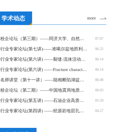
学术动态
more
校企论坛（第三期）——同济大学、自然资源部…
07-07
行业专家论坛(第七讲)——准噶尔盆地胜利探区…
06-25
行业专家论坛(第六讲) ——裂缝-流体活动的动…
06-14
行业专家论坛(第六讲) ——Fracture characte…
06-14
名师讲堂（第十一讲）——陆相断陷湖盆源-汇…
06-08
校企论坛（第二期）——中国地震局地质研究所…
06-03
行业专家论坛(第五讲) ——石油企业高质量发…
05-20
行业专家论坛(第四讲) ——烃源岩地层孔隙热…
04-27