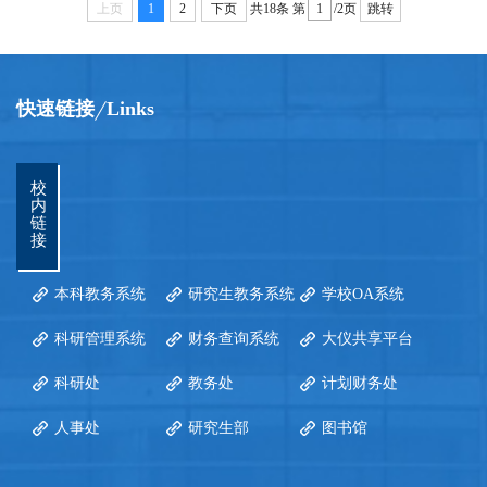
上页
1
2
下页
共18条
第
/2页
跳转
快速链接
Links
校
内
链
接
本科教务系统
研究生教务系统
学校OA系统
科研管理系统
财务查询系统
大仪共享平台
科研处
教务处
计划财务处
人事处
研究生部
图书馆