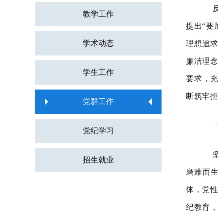
反
教学工作
提出“要
学术动态
理想追
廉洁理
学生工作
要求，
断筑牢
党群工作
一
党纪学习
坚
招生就业
磨难而
体，党
纪教育，