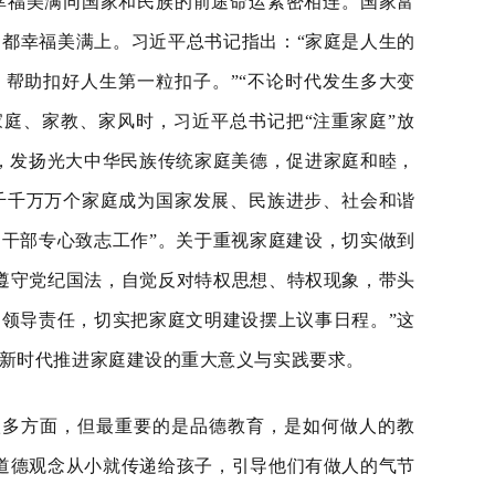
幸福美满同国家和民族的前途命运紧密相连。国家富
都幸福美满上。习近平总书记指出：“家庭是人生的
，帮助扣好人生第一粒扣子。”“不论时代发生多大变
庭、家教、家风时，习近平总书记把“注重家庭”放
观，发扬光大中华民族传统家庭美德，促进家庭和睦，
千千万万个家庭成为国家发展、民族进步、社会和谐
导干部专心致志工作”。关于重视家庭建设，切实做到
遵守党纪国法，自觉反对特权思想、特权现象，带头
起领导责任，切实把家庭文明建设摆上议事日程。”这
新时代推进家庭建设的重大意义与实践要求。
多方面，但最重要的是品德教育，是如何做人的教
道德观念从小就传递给孩子，引导他们有做人的气节