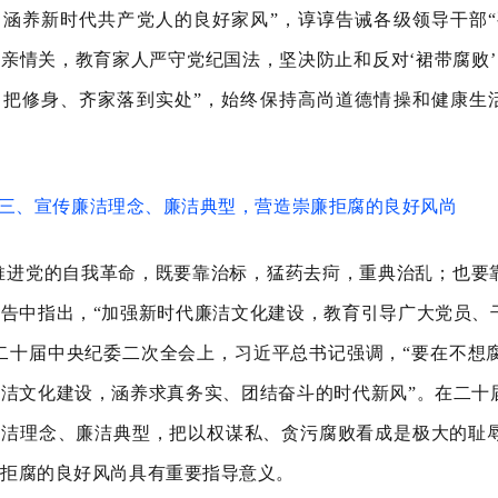
，涵养新时代共产党人的良好家风”，谆谆告诫各级领导干部
亲情关，教育家人严守党纪国法，坚决防止和反对‘裙带腐败’
，把修身、齐家落到实处”，始终保持高尚道德情操和健康生
、宣传廉洁理念、廉洁典型，营造崇廉拒腐的良好风尚
进党的自我革命，既要靠治标，猛药去疴，重典治乱；也要靠
告中指出，“加强新时代廉洁文化建设，教育引导广大党员、
二十届中央纪委二次全会上，习近平总书记强调，“要在不想
洁文化建设，涵养求真务实、团结奋斗的时代新风”。在二十
廉洁理念、廉洁典型，把以权谋私、贪污腐败看成是极大的耻
廉拒腐的良好风尚具有重要指导意义。