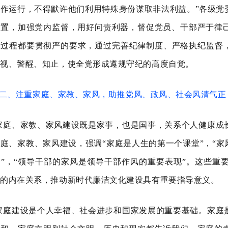
作运行，不得默许他们利用特殊身份谋取非法利益。”各级党
位置，加强党内监督，用好问责利器，督促党员、干部严于律
过程都要贯彻严的要求，通过完善纪律制度、严格执纪监督，
重视、警醒、知止，使全党形成遵规守纪的高度自觉。
、注重家庭、家教、家风，助推党风、政风、社会风清气正
庭、家教、家风建设既是家事，也是国事，关系个人健康成长
庭、家教、家风建设，强调“家庭是人生的第一个课堂”，“家
”，“领导干部的家风是领导干部作风的重要表现”。这些重
风的内在关系，推动新时代廉洁文化建设具有重要指导意义。
庭建设是个人幸福、社会进步和国家发展的重要基础。家庭是