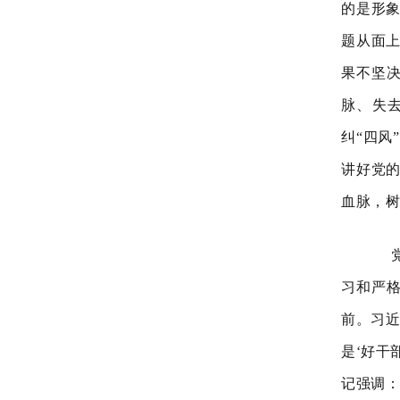
的是形
题从面上
果不坚
脉、失
纠“四风
讲好党
血脉，
党纪
习和严格
前。习近
是‘好干
记强调：