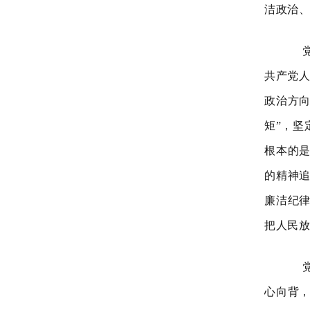
洁政治
党性
共产党人
政治方
矩”，坚
根本的
的精神追
廉洁纪
把人民放
党风
心向背，