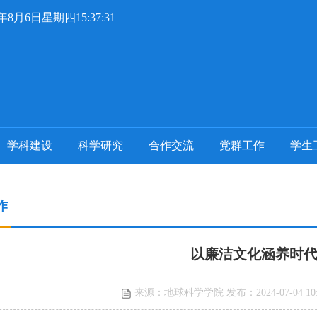
6年8月6日星期四15:37:32
学科建设
科学研究
合作交流
党群工作
学生
作
以廉洁文化涵养时
来源：地球科学学院 发布：2024-07-04 10: