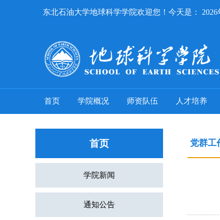
东北石油大学地球科学学院欢迎您！今天是：
202
首页
学院概况
师资队伍
人才培养
首页
党群工
学院新闻
通知公告