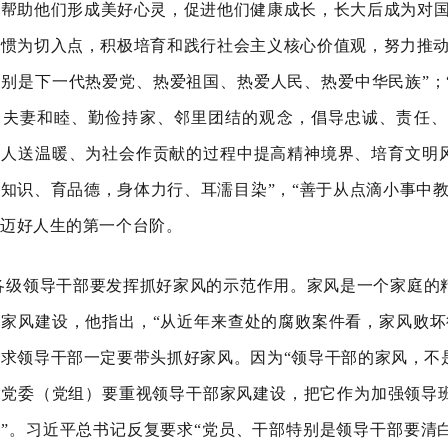
帮助他们形成美好心灵，促进他们健康成长，长大后成为对国
惯为切入点，积极培育和践行社会主义核心价值观，努力推动
别是下一代热爱党、热爱祖国、热爱人民、热爱中华民族”；
、夫妻和睦、勤俭持家、邻里团结的观念，倡导忠诚、责任、
人送温暖、为社会作贡献的过程中提高精神境界、培育文明风
知识、育品德，身体力行、耳濡目染”，“善于从点滴小事中
，迈好人生的第一个台阶。
级领导干部要发挥抓好家风的示范作用。家风是一个家庭的精
家风建设，他指出，“从近年来查处的腐败案件看，家风败坏
求领导干部一定要带头抓好家风。因为“领导干部的家风，不
级党委（党组）要重视领导干部家风建设，把它作为加强领导
”。习近平总书记反复要求“党员、干部特别是领导干部要清