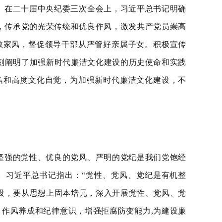
。
在二十届中央纪委三次全会上，习近平总书记明确
育，传承党的光荣传统和优良作风，激发共产党员崇高
教家风，督促领导干部从严管好亲属子女。
积极宣传
刻阐明了加强新时代廉洁文化建设的历史使命和实践
信和高度文化自觉，为加强新时代廉洁文化建设，不
坚强的党性、优良的党风、严明的党纪是我们党饱经
。
习近平总书记指出：
“党性、党风、党纪是有机整
设，要从思想上固本培元，深入开展党性、党风、党
作风养成和纪律意识，增强拒腐防变能力,为建设廉