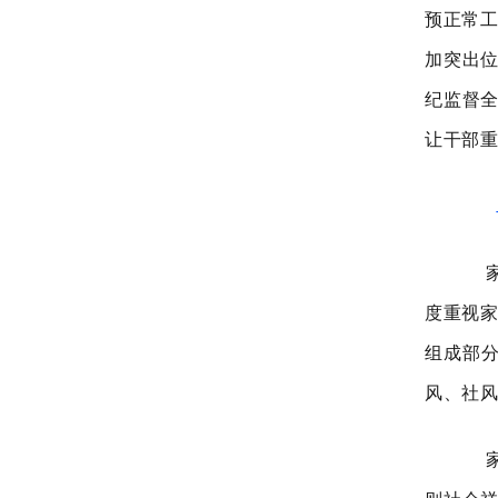
预正常工
加突出
纪监督全
让干部
二
家
度重视家
组成部分
风、社
家