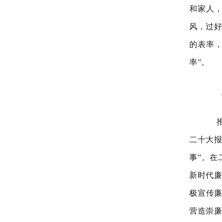
和家人
风，过好
的表率
率”。
三
推
二十大报
事”。在
新时代廉
极宣传
营造崇