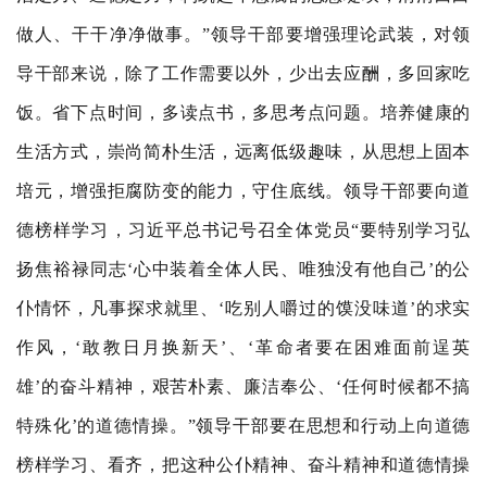
做人、干干净净做事。”领导干部要增强理论武装，对领
导干部来说，除了工作需要以外，少出去应酬，多回家吃
饭。省下点时间，多读点书，多思考点问题。培养健康的
生活方式，崇尚简朴生活，远离低级趣味，从思想上固本
培元，增强拒腐防变的能力，守住底线。领导干部要向道
德榜样学习，习近平总书记号召全体党员“要特别学习弘
扬焦裕禄同志‘心中装着全体人民、唯独没有他自己’的公
仆情怀，凡事探求就里、‘吃别人嚼过的馍没味道’的求实
作风，‘敢教日月换新天’、‘革命者要在困难面前逞英
雄’的奋斗精神，艰苦朴素、廉洁奉公、‘任何时候都不搞
特殊化’的道德情操。”领导干部要在思想和行动上向道德
榜样学习、看齐，把这种公仆精神、奋斗精神和道德情操