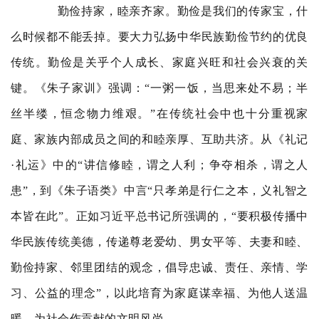
勤俭持家，睦亲齐家。勤俭是我们的传家宝，什
么时候都不能丢掉。要大力弘扬中华民族勤俭节约的优良
传统。勤俭是关乎个人成长、家庭兴旺和社会兴衰的关
键。《朱子家训》强调：“一粥一饭，当思来处不易；半
丝半缕，恒念物力维艰。”在传统社会中也十分重视家
庭、家族内部成员之间的和睦亲厚、互助共济。从《礼记
·礼运》中的“讲信修睦，谓之人利；争夺相杀，谓之人
患”，到《朱子语类》中言“只孝弟是行仁之本，义礼智之
本皆在此”。正如习近平总书记所强调的，“要积极传播中
华民族传统美德，传递尊老爱幼、男女平等、夫妻和睦、
勤俭持家、邻里团结的观念，倡导忠诚、责任、亲情、学
习、公益的理念”，以此培育为家庭谋幸福、为他人送温
暖、为社会作贡献的文明风尚。