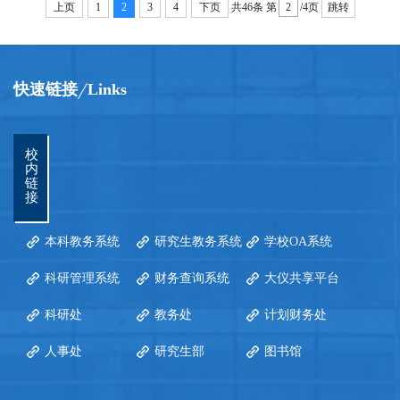
上页
1
2
3
4
下页
共46条
第
/4页
跳转
快速链接
Links
校
内
链
接
本科教务系统
研究生教务系统
学校OA系统
科研管理系统
财务查询系统
大仪共享平台
科研处
教务处
计划财务处
人事处
研究生部
图书馆