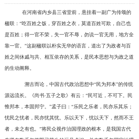
在河南省内乡县三省堂前，悬挂着一副广为传颂的
楹联：“吃百姓之饭，穿百姓之衣，莫道百姓可欺，自己也
是百姓；得一官不荣，失一官不辱，勿说一官无用，地方全
靠一官。”这副楹联以朴实无华的语言，道出了为政者与百
姓之间休戚与共、相互依存的关系，是民本思想与为政之道
的生动阐释。
溯古而论，中国古代政治思想中“民为邦本”的传统
源远流长。《尚书·五子之歌》有云：“民可近，不可下。民
惟邦本，本固邦宁。”孟子曰：“乐民之乐者，民亦乐其乐；
忧民之忧者，民亦忧其忧。乐以天下，忧以天下，然而不王
者，未之有也。”将民众视作治国理政的根本，是我国古代