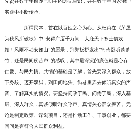
先贤在数千年前即已萌生的远见卓识，并在数千年国家治理
实践中不断传承。
所谓民本，首在以百姓之心为心。从杜甫在《茅屋
为秋风所破歌》中“安得广厦千万间，大庇天下寒士俱欢
颜！风雨不动安如山”的愿景，到郑板桥发出“衙斋卧听萧萧
竹，疑是民间疾苦声”的感叹，其中最深沉的底色就是心存
仁爱、与民共情。共情的基础是了解，首先要深入群众，放
下身段、迈开双脚，到田间地头、街巷里弄去倾听真实的声
音、了解真实的情况。要坚持问政于民、问需于民，深入基
层、深入群众，真诚倾听群众呼声、真情关心群众疾苦。无
论是制定政策、谋划项目，还是推动工作、干事创业，都要
问问是否符合人民群众利益。