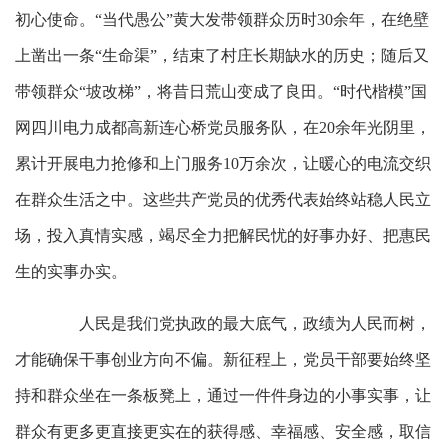
初心使命。“当代愚公”黄大发带领群众历时30余年，在绝壁
上凿出一条“生命渠”，结束了村庄长期缺水的历史；随后又
带领群众“坡改梯”，将昔日荒山变成了良田。“时代楷模”国
网四川电力成都高新连心桥党员服务队，在20余年光阴里，
累计开展电力抢修和上门服务10万余次，让暖心的电流交织
在群众生活之中。这些共产党员的优秀代表始终站稳人民立
场，投入真情实感，竭尽全力把解民忧的好事办好、把惠民
生的实事办实。
人民是我们党执政的最大底气，政绩为人民而树，
才能确保干事创业方向不偏。新征程上，党员干部要始终坚
持和群众坐在一条板凳上，通过一件件身边的小事实事，让
群众有更多更直接更实在的获得感、幸福感、安全感，取信