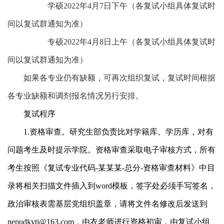
学硕
2022
年
4
月
7
日下午
（各复试小组具体复试时
间以复试群通知为准）
专硕
2022
年
4
月
8
日上午
（各复试小组具体复试时
间以复试群通知为准）
如果各专业仍有缺额，可再次组织复试，复试时间根据
各专业缺额和调剂报名情况另行安排。
复试程序
1.
资格审查。研究生部负责比对学籍库、学历库，对有
问题考生及时提示学院。资格审查采取电子审核方式，所有
考生按照《复试专业代码
-
某某某
-
总分
-
资格审查材料》中目
录将相关扫描文件插入到
word
模板，签字处必须手写签名，
政治审核表需基层党组织盖章，请将文件名修改后发送到
nepudkytj@163.com
，由衣老师进行资格初审，由复试小组