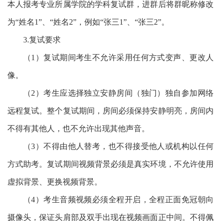
本人报考专业所属学院的学科复试群，进群后将群昵称修改
为“
姓名
1
”、“
姓名
2
”，例如“
张三
1
”、“
张三
2
”。
3.
复试要求
（
1
）复试期间考生不允许采用任何方式变声、更改人
像。
（
2
）考生应选择独立安静房间（独门）独自参加网络
远程复试。整个复试期间，房间必须保持安静明亮，房间内
不得有其他人，也不允许出现其他声音。
（
3
）不得由他人替考，也不得接受他人或机构以任何
方式助考。复试期间视频背景必须是真实环境，不允许使用
虚拟背景、更换视频背景。
（
4
）考生音频视频必须全程开启，全程正面免冠朝向
摄像头，保证头肩部及双手出现在视频画面正中间。不得佩