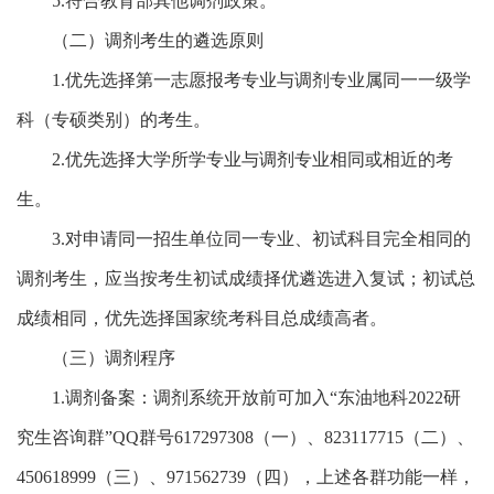
5.
符合教育部其他调剂政策。
（二）调剂考生的遴选原则
1.
优先选择第一志愿报考专业与调剂专业属同一一级学
科（专硕类别）的考生。
2.
优先选择大学所学专业与调剂专业相同或相近的考
生。
3.
对申请同一招生单位同一专业、初试科目完全相同的
调剂考生，应当按考生初试成绩择优遴选进入复试；初试总
成绩相同，优先选择国家统考科目总成绩高者。
（三）调剂程序
1.
调剂备案：调剂系统开放前可加入
“
东油地科
2022
研
究生咨询群
”
QQ
群号
617297308
（
一
）、
823117715
（二）、
450618999
（三）、
971562739
（四），上述各群功能一样，