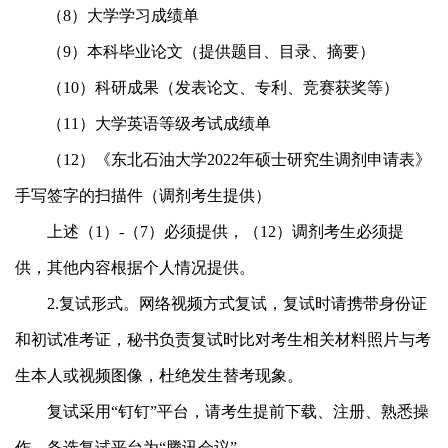
（
8
）大学学习成绩单
（
9
）本科毕业论文（提供题目、目录、摘要）
（
10
）科研成果（发表论文、专利、竞赛获奖等）
（
11
）大学英语等级考试成绩单
（
12
）《东北石油大学
2022
年硕士研究生调剂申请表》
手写签字的扫描件（调剂考生提供）
上述（
1
）
-
（
7
）必须提供，（
12
）调剂考生必须提
供，其他内容根据个人情况提供。
2.
复试形式。网络视频方式复试，复试时请携带身份证
和初试准考证，秘书负责复试时比对考生相关材料照片与考
生本人或视频图像，杜绝发生替考现象。
复试采用“钉钉”平台，请考生提前下载、注册、熟悉操
作。备选复试平台为“腾讯会议”。