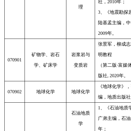
社，
2010
年；
理
3
、《地震勘探
陆基孟主编，中
2009
年。
张景军，柳成志
矿物学、岩石
岩浆岩与
明教程
070901
学、矿床学
变质岩
（第二版
·
富媒
版社
, 2020
年。
《地球化学》，
070902
地球化学
地球化学
编，地质出版社
1
、《石油地质
石油地质
广弟主编，石油
学
年；