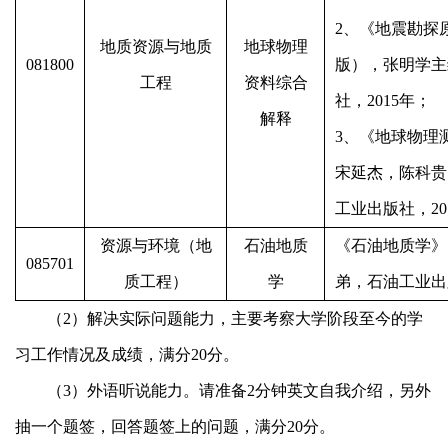
2
、《地震勘探
地质资源与地质
地球物理
081800
版），张明学主
工程
资料综合
社，
2015
年；
解释
3
、《地球物理
宋延杰，陈科贵
工业出版社，
20
资源与环境（地
石油地质
《石油地质学》
085701
质工程）
学
弟，石油工业出
（
2
）解决实际问题能力，主要考察大学阶段至今的学
习工作情况及成绩，满分
20
分。
（
3
）外语听说能力。请准备
2
分钟英文自我介绍，另外
抽一个题签，回答题签上的问题，满分
20
分。