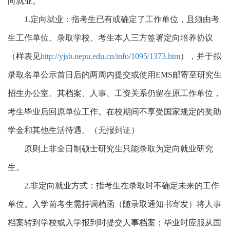
向就业。
1.
定向就业：指考生已有或确定了工作单位，且须由考
生工作单位、录取学校、考生本人三方签署定向培养协议
（样表见
http://yjsb.nepu.edu.cn/info/1095/1373.htm
），并于拟
录取名单公示首日后的两周内提交或使用
EMS
邮寄至研究生
招生办公室。其档案、人事、工资关系仍留在原工作单位，
考生毕业后回原单位工作。在校期间不享受国家规定的奖助
学金和其他生活待遇。（无报到证）
原则上非全日制硕士研究生只能录取为定向就业研究
生。
2.
非定向就业方式：指考生在录取时不确定未来的工作
单位。入学前考生需持调档函（随录取通知书寄发）将人事
档案转到学校或入学报到时提交人事档案；毕业时应服从国