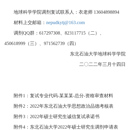
地球科学学院调剂复试联系人：衣老师
13604898894
材料上交邮箱：
nepudkytj@163.com
调剂
QQ
群：
617297308
、
823117715
（二）、
450618999
（三）、
971562739
（四）
东北石油大学地球科学学院
二〇二二年三月十四日
附件
1
：复试专业代码
-
某某某
-
总分
-
资格审查材料
附件
2
：
2022
年东北石油大学思想政治品德考核表
附件
3
：
2022
年硕士研究生诚信复试承诺书
附件
4
：东北石油大学
2022
年硕士研究生调剂申请表