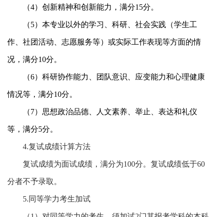
（
4
）创新精神和创新能力，满分
15
分。
（
5
）本专业以外的学习、科研、社会实践（学生工
作、社团活动、志愿服务等）或实际工作表现等方面的情
况，满分
10
分。
（
6
）科研协作能力、团队意识、应变能力和心理健康
情况等，满分
10
分。
（
7
）思想政治品德、人文素养、举止、表达和礼仪
等，满分
5
分。
4.
复试成绩计算方法
复试成绩为面试成绩，满分为
100
分。复试成绩低于
60
分者不予录取。
5.
同等学力考生加试
（
1
）对同等学力的考生，须加试
2
门其报考学科的本科