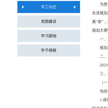
为贯
学工动态
生涯规划
党团建设
奠“基”
规划大赛
学习园地
一、
规划
学子楷模
二、
202
三、
（一
包括
1.