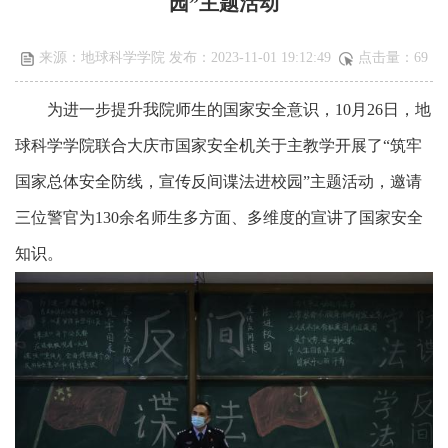
园”主题活动
来源：地球科学学院 发布：2023-11-01 19:12:49
点击量：
69
为进一步提升
我院
师生的国家安全意识，
10月26日，地
球科学学院联合
大庆市国家安全机关于主教学
开展了
“筑牢
国家总体安全防线，宣传反间谍法进校园”主题活动，
邀请
三位警官
为
1
3
0余名师生多方面、多维度的宣讲了国家安全
知识。