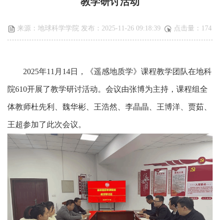
教学研讨活动
来源：地球科学学院 发布：2025-11-26 09:18:39
点击量：
174
2025
年
11
月
14
日，《
遥感地质学
》
课程
教学团队在
地科
院
610
开展了
教学
研讨活动。会议由
张博为
主持，
课程组全
体教师杜先利、魏华彬、王浩然、李晶晶、王博洋、贾茹、
王超参加了此次会议
。