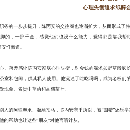
心理失衡追求纸醉
职务的一步步提升，陈丙安的交往圈也逐渐扩大，从而形成了特
大脚的，一掷千金，感觉他们也没什么能力，觉得都是靠我帮
丙安忏悔道。
心、落差感让陈丙安彻底心理失衡，对金钱的渴求如野草般疯
茶室和包间，供其私人使用。他沉迷于吃吃喝喝，成为老板们
受现金、名贵中草药和高档茶叶。
别人的阿谀奉承、溜须拍马，陈丙安忘乎所以，被“围猎”还乐享其
他的帮助也让这些“朋友”对他言听计从。