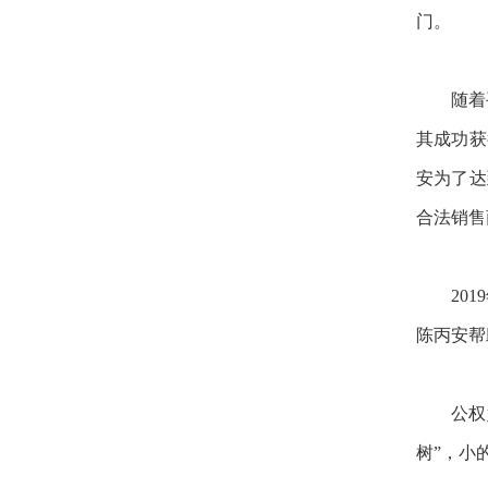
门。
随着
其成功获
安为了达
合法销售
20
陈丙安帮
公权
树”，小