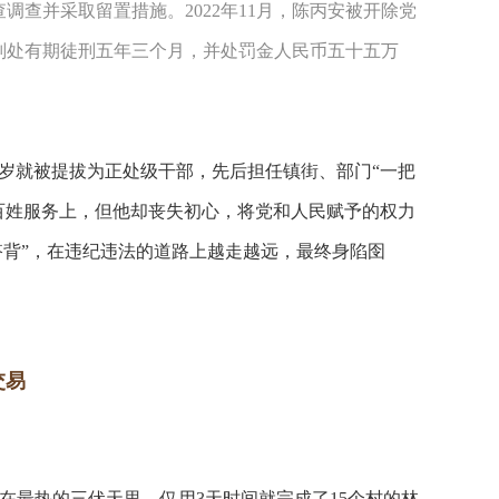
调查并采取留置措施。2022年11月，陈丙安被开除党
被判处有期徒刑五年三个月，并处罚金人民币五十五万
岁就被提拔为正处级干部，先后担任镇街、部门“一把
百姓服务上，但他却丧失初心，将党和人民赋予的权力
搭背”，在违纪违法的道路上越走越远，最终身陷囹
交易
在最热的三伏天里，仅用3天时间就完成了15个村的林