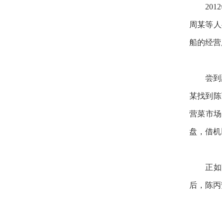
20
周某等人
船的经营
尝到
某找到陈
营菜市场
盘，借机
正如
后，陈丙