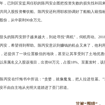
12年，已到区安监局任职的陈丙安企图把投资失败的损失找补
共同入股投资餐饮船。陈丙安还利用职权协调好了船舶入籍指
股份，从中获利90余万元。
甜头的陈丙安胆子越来越大，到处寻找“商机”，伺机而动。20
丙安，希望得到帮助。陈丙安意识到赚钱的机会又来了，他利
，还提供了一块位置极佳的地块，甚至让其享受到了土地优惠
以亲属名义入股该项目，出资60万元，占股18%。至案发时，该股
陈丙安在忏悔书中所说：“贪婪，就像魔鬼，把人拉进坟墓。
安不由自主地从光明大道踏进了歪门邪道。
甘被“围猎”，