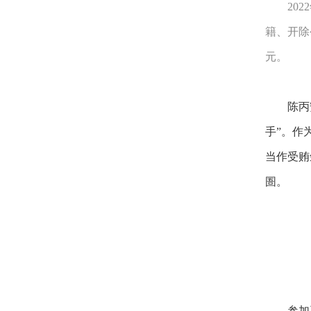
20
籍、开除
元。
陈丙
手”。作
当作受贿
圄。
参加