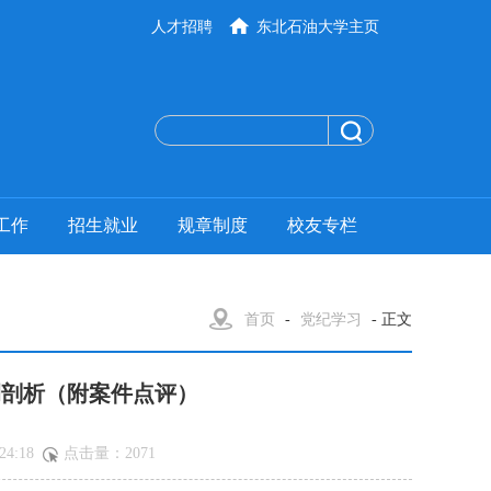
人才招聘
东北石油大学主页
工作
招生就业
规章制度
校友专栏
首页
-
党纪学习
- 正文
例剖析（附案件点评）
24:18
点击量：
2071