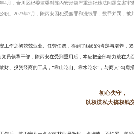
22年4月，合川区纪委监委对陈丙安涉嫌严重违纪违法问题立案审查
公职。2023年7月，陈丙安因犯受贿罪和洗钱罪，数罪并罚，
安工作之初兢兢业业、任劳任怨，得到了组织的肯定与培养，35
为党员领导干部，陈丙安在受到重用后，本应把全部精力放在为
敛财、投资经商的工具，“靠山吃山、靠水吃水”，与商人“勾肩
初心失守，
以权谋私大搞权钱
工作后，陈丙安从一名乡镇林业员做起，肯吃苦、不怕累，曾经