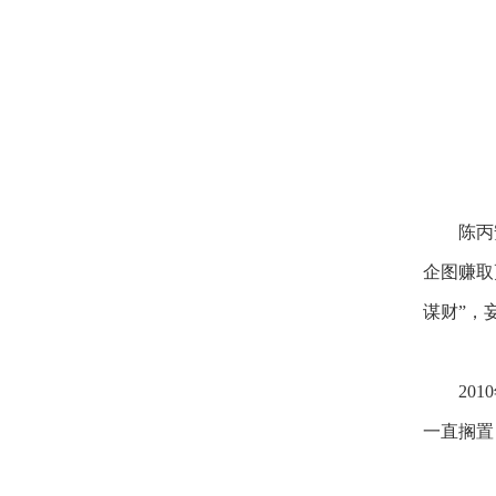
陈丙
企图赚取
谋财”，
20
一直搁置