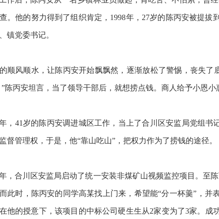
查。他的努力得到了组织肯定，1998年，27岁的陈丙安被提拔
、镇党委书记。
的顺风顺水，让陈丙安开始飘飘然，逐渐放松了警惕，丧失了底
。”陈丙安坦言，当了领导干部后，就想捞点钱。商人给予小恩
12年，41岁的陈丙安调进城区工作，当上了合川区安监局党组书
监督管理权，于是，他“靠山吃山”，把权力作为了捞钱的途径。
11年，合川区安监局启动了统一安装非煤矿山视频监控项目。至
而此时，陈丙安的同学高某找上门来，希望能“分一杯羹”，并
在他的
授意下，该项目的中标公司硬生生从2家变为了3家。成