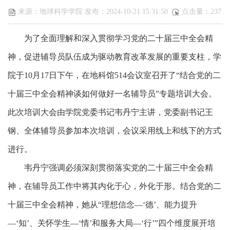
来源：地球科学学院 发布：2024-10-21 15:31:50
点击量：
237
为了全面理解和深入贯彻学习党的二十届三中全会精
神，促进辅导员队伍成为驱动教育改革发展的重要支柱，学
院于
10月17日下午，在地科馆514会议室召开了“
结合
党的二
十届三中全会精神
谈如何做好一名辅导员
”专题培训大会。
此次培训大会由学院党委书记韦丹宁主讲，党委副书记王
钢、全体辅导员参加本次培训
，
会议采用线上和线下的方式
进行
。
韦丹宁
强调
必须深刻贯彻
落实
党的二十届三中全会精
神，
在辅导员工作中将其
内化于心，外化于形。
结合党的二
十届三中全会精神，她从
“
理想信念
—
‘
德
’
、能力提升
—‘知’、关怀学生—‘情’
和
服务大局
—‘行’
”
四个维度展开培