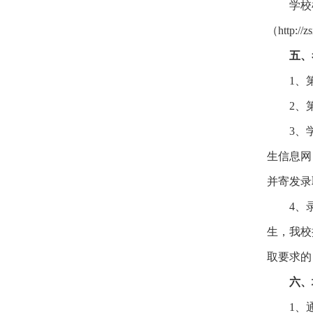
学校
（http:/
五、
1、
2、
3、
生信息网（
并寄发录
4、
生，我校
取要求的
六、
1、