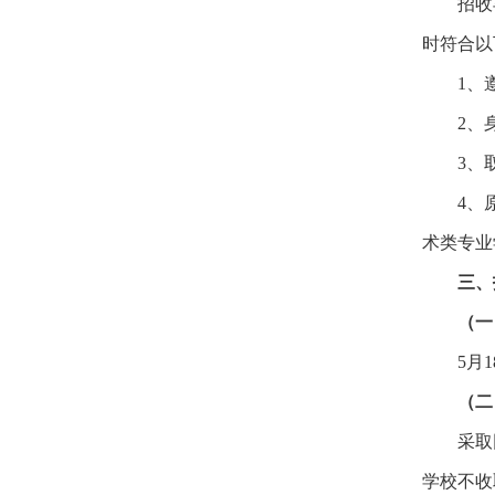
招收
时符合以
1、
2、
3、
4、
术类专业
三、
（一
5月
（二
采取
学校不收