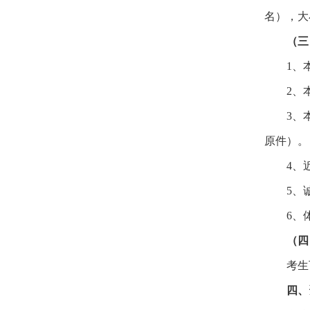
名），大
（三
1、
2、
3、
原件）。
4、
5、
6、
（四
考生
四、