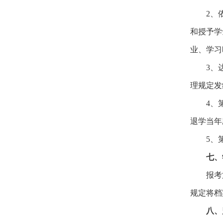
2、
和授予学
业、学习
3、
理规定发
4、
退学当年
5、
七、
报考
规定将档
八、