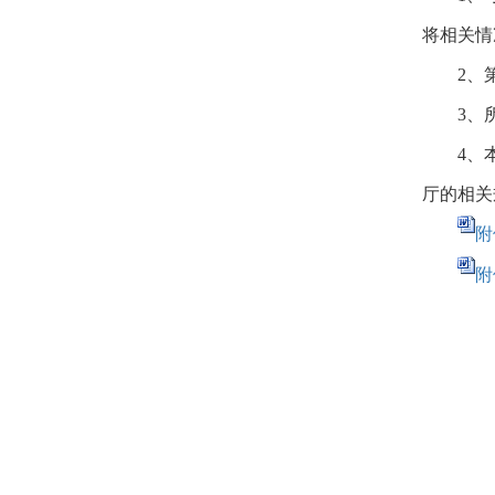
将相关情
2、
3、
4、
厅的相关
附
附