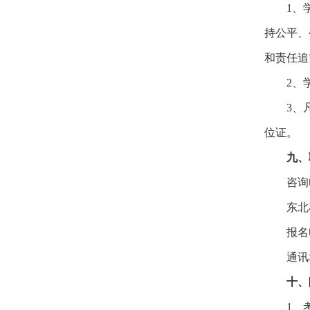
1、
持公平、
和责任追
2、
3、
位证。
九、
咨询
东北
报名
通讯
十、
1、