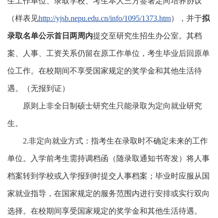
生工作单位、录取学校、考生本人三方签署定向培养协议
（样表见
http://yjsb.nepu.edu.cn/info/1095/1373.htm
），并于
拟
录取名单公示首日两周内
提交至研究生招生办公室。其档
案、人事、工资关系仍留在原工作单位，考生毕业后回原单
位工作。在校期间不享受国家规定的奖学金和其他生活待
遇。（无报到证）
原则上非全日制硕士研究生只能录取为定向就业研究
生。
2.非定向就业方式：指考生在录取时不确定未来的工作
单位。入学前考生需持调档函（随录取通知书寄发）将人事
档案转到学校或入学报到时提交人事档案；毕业时应服从国
家就业指导，在国家规定的服务范围内进行安排或实行双向
选择。在校期间享受国家规定的奖学金和其他生活待遇。