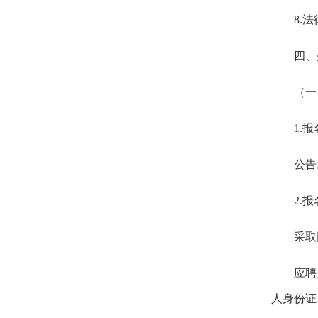
8.
法
四、
（一
1.
报
公告
2.
报
采取
应聘
人身份证