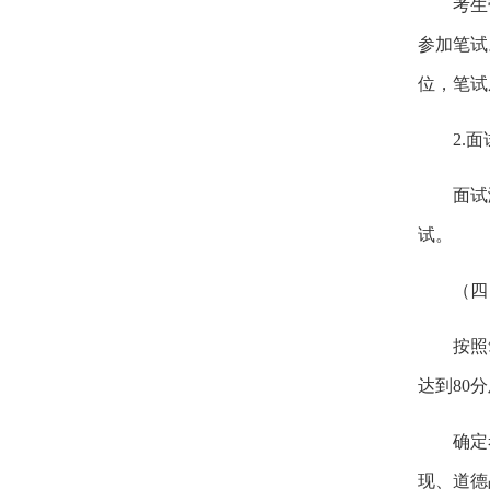
考生
参加笔试
位，笔试
2.
面
面试
试。
（四
按照
达到
80
分
确定
现、道德