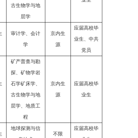
古生物学与地
层学
应届高校毕
生
审计学、会计
京内生
业生、中共
学
源
党员
矿产普查与勘
探、矿物学岩
生
石学矿床学、
京内生
应届高校毕
古生物学与地
源
业生
层学、地质工
程
地球探测与信
应届高校毕
生
不限