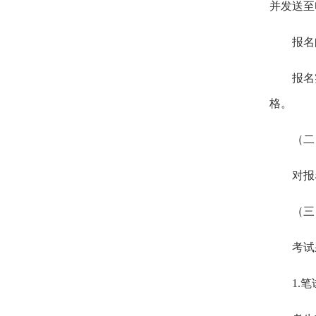
并发送至
报名
报名
格。
（二
对报
（三
考试
1.
笔