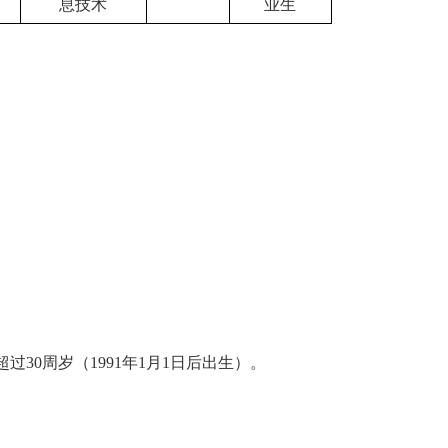
息技术
业生
超过
30
周岁（
1991
年
1
月
1
日后出生）。