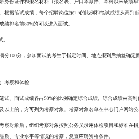
带身份证件和报名材料（报名表、户口本原件、本科以来成绩单
。根据笔试成绩，每个招聘岗位按
1:5
的比例和笔试成绩从高到
成绩排名前
80%
的可以进入面试。
试。
满分
100
分，参加面试的考生于指定时间、地点报到后抽签确定
）考察和体检
笔试、面试成绩各占
50%
的比例确定综合成绩。综合成绩由高到
及以上的，方可列为考察对象。考察对象名单在中心门户网站公
考察对象后，组织考察对象按照公务员录用体检项目和标准在指
品质、专业水平等情况的考察，复查应聘资格条件。