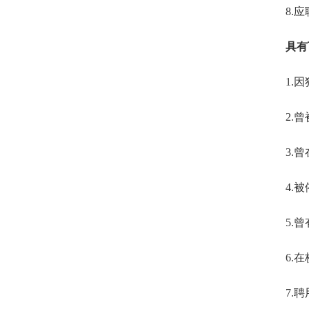
8.
应
具有
1.
因
2.
曾
3.
曾
4.
被
5.
曾
6.
在
7.
聘