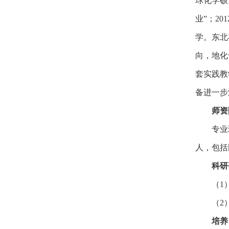
球化学硕
业”；2
学。东北
向，地化
套实践教
备进一步
师资
专业
人，包括
科研
（1
（2
培养