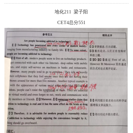
地化
2
11
梁子阳
C
ET4
总分
5
51