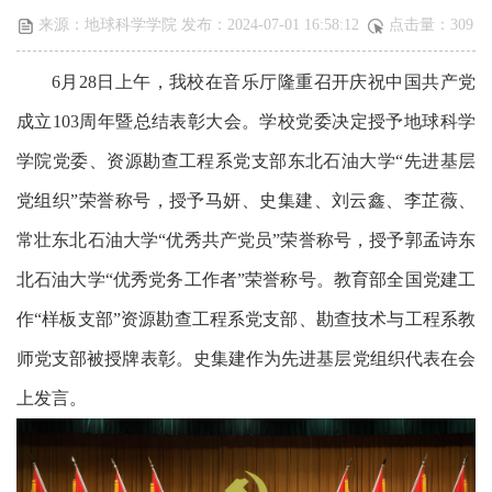
来源：地球科学学院 发布：2024-07-01 16:58:12
点击量：
309
6
月
28
日上午，我校在音乐厅隆重召开庆祝中国共产党
成立
103
周年暨总结表彰大会。学校党委决定授予
地球科学
学院
党委、
资源勘查工程
系党支部东北石油大学
“先进基层
党组织”
荣誉
称号
，授予
马妍
、
史集建、刘云鑫、李芷薇、
常壮
东北石油大学
“优秀共产党员”
荣誉
称号，
授予郭孟诗
东
北石油大学
“优秀党务工作者”
荣誉
称号
。
教育部
全国党建工
作
“样板支部”资源勘查工程系党支部、勘查技术与工程系
教
师
党支部被授牌表彰。史集建作为先进基层党组织代表在会
上发言。