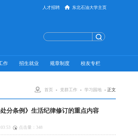
人才招聘
东北石油大学主页
工作
招生就业
规章制度
校友专栏
首页
-
党群工作
-
学习园地
- 正文
律处分条例》生活纪律修订的重点内容
03:53
点击量：
348