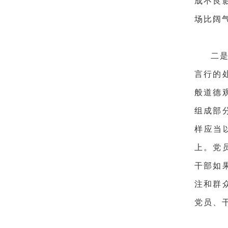
成不良
场比阔
二
言行的
般道德
组成部
样应当
上。党
干部如
注和群
党员、