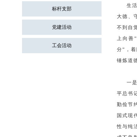
生
标杆支部
大德、
党建活动
不到自
上向善
工会活动
分”，
锤炼道
一
平总书
勤俭节
国式现
性与纯