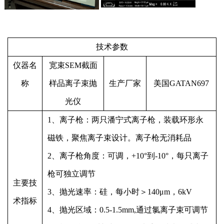
技术参数
仪器名
宽束
SEM
截面
称
样品离子束抛
生产厂家
美国
GATAN697
光仪
1
、离子枪：两只潘宁式离子枪，装载环形永
磁铁，聚焦离子束设计。离子枪无消耗品
2
、离子枪角度：可调，
+10
°到
-10
°，每只离子
枪可独立调节
主要技
3
、抛光速率：硅，每小时＞
140
μ
m
，
6kV
术指标
4
、抛光区域：
0.5-1.5mm,
通过氯离子束可调节