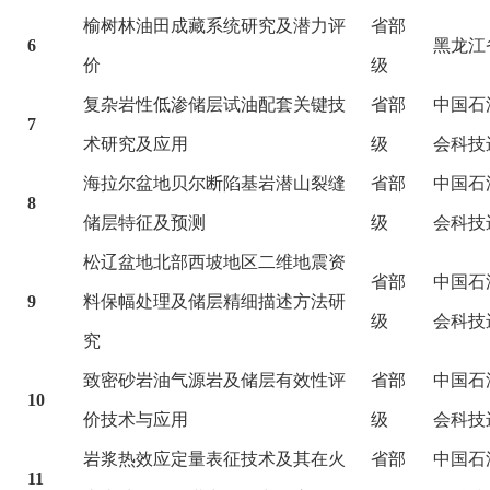
榆树林油田成藏系统研究及潜力评
省部
6
黑龙江
价
级
复杂岩性低渗储层试油配套关键技
省部
中国石
7
术研究及应用
级
会科技
海拉尔盆地贝尔断陷基岩潜山裂缝
省部
中国石
8
储层特征及预测
级
会科技
松辽盆地北部西坡地区二维地震资
省部
中国石
9
料保幅处理及储层精细描述方法研
级
会科技
究
致密砂岩油气源岩及储层有效性评
省部
中国石
10
价技术与应用
级
会科技
岩浆热效应定量表征技术及其在火
省部
中国石
11