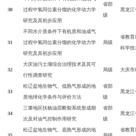
省部
30
过程中氢同位素分馏的化学动力学
黑龙江
级
研究及其初步应用
不同水介质条件下有机质和油成气
省教育厅
31
过程中氢同位素分馏的化学动力学
局级
科学技
研究及其初步应用
大庆油污土壤综合治理技术及其可
32
局级
大庆市
行性调查研究
松辽盆地生物气、低熟气形成的地
省部
33
黑龙江
质地球化学条件与评价方法
级
三肇地区扶杨油层断裂系统形成期
省部
34
黑龙江
次及对油气控制作用研究
级
松辽盆地生物气、底熟气形成的地
省教育厅
35
局级