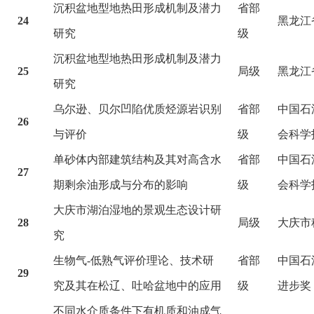
沉积盆地型地热田形成机制及潜力
省部
24
黑龙江
研究
级
沉积盆地型地热田形成机制及潜力
25
局级
黑龙江
研究
乌尔逊、贝尔凹陷优质烃源岩识别
省部
中国石
26
与评价
级
会科学
单砂体内部建筑结构及其对高含水
省部
中国石
27
期剩余油形成与分布的影响
级
会科学
大庆市湖泊湿地的景观生态设计研
28
局级
大庆市
究
生物气-低熟气评价理论、技术研
省部
中国石
29
究及其在松辽、吐哈盆地中的应用
级
进步奖
不同水介质条件下有机质和油成气