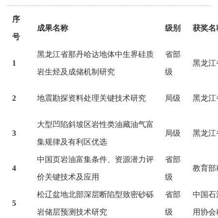
序
成果名称
级别
获奖名
号
黑龙江省那丹哈达地体中生界硅质
省部
1
黑龙江
岩生烃及成储机制研究
级
2
地震勘探资料处理关键技术研究
局级
黑龙江
大型凹陷斜坡区岩性类油藏油气富
3
局级
黑龙江
集规律及有利区优选
中国页岩油富集条件、资源潜力评
省部
4
教育部
价关键技术及应用
级
松辽盆地北部深层断陷型致密砂砾
省部
中国石
5
岩储层预测技术研究
级
用协会