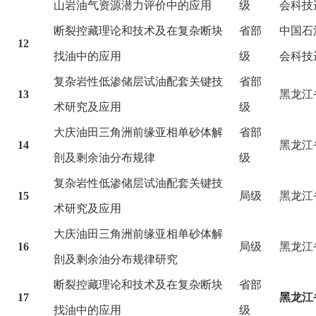
山岩油气资源潜力评价中的应用
级
会科技
断裂控藏理论和技术及在复杂断块
省部
中国石
12
找油中的应用
级
会科技
复杂岩性低渗储层试油配套关键技
省部
13
黑龙江
术研究及应用
级
大庆油田三角洲前缘亚相单砂体解
省部
14
黑龙江
剖及剩余油分布规律
级
复杂岩性低渗储层试油配套关键技
15
局级
黑龙江
术研究及应用
大庆油田三角洲前缘亚相单砂体解
16
局级
黑龙江
剖及剩余油分布规律研究
断裂控藏理论和技术及在复杂断块
省部
17
黑龙江
找油中的应用
级