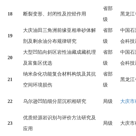
省部
18
断裂变形、封闭性及控烃作用
黑龙江
级
大庆油田三角洲前缘亚相单砂体解
省部
中国石
19
剖及剩余油分布规律研究
级
会科技
大型凹陷向斜区岩性油藏成藏机理
省部
中国石
20
及富集区优选
级
会科技
纳米杂化功能复合材料构筑及其抗
省部
21
黑龙江
空间环境损伤
级
22
乌尔逊凹陷细分层沉积相研究
局级
大庆市
优质烃源岩识别与评价方法研究及
23
局级
大庆市
应用