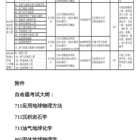
附件
自命题考试大纲：
711
应用地球物理方法
712
沉积岩石学
713
油气地球化学
805
固体地球物理学