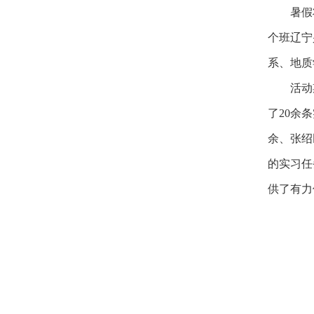
暑假
个班辽宁
系、地质
活动
了
20
余条
余、张绍
的实习任
供了有力