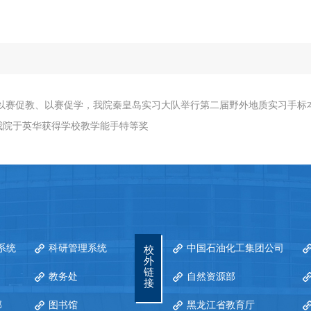
以赛促教、以赛促学，我院秦皇岛实习大队举行第二届野外地质实习手标
我院于英华获得学校教学能手特等奖
系统
科研管理系统
中国石油化工集团公司
校
外
链
教务处
自然资源部
接
部
图书馆
黑龙江省教育厅