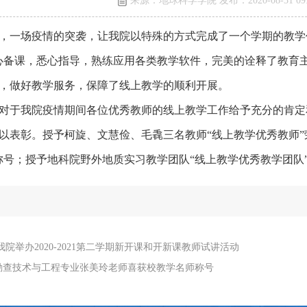
来源：地球科学学院 发布：2020-08-31 09:
，一场疫情的突袭，让我院以特殊的方式完成了一个学期的教学
心备课，悉心指导，熟练应用各类教学软件，完美的诠释了教育主
，做好教学服务，保障了线上教学的顺利开展。
对于我院疫情期间各位优秀教师的线上教学工作给予充分的肯定
以表彰。授予柯旋、文慧俭、毛毳三名教师“线上教学优秀教师”
称号；授予地科院野外地质实习教学团队“线上教学优秀教学团队
我院举办2020-2021第二学期新开课和开新课教师试讲活动
勘查技术与工程专业张美玲老师喜获校教学名师称号