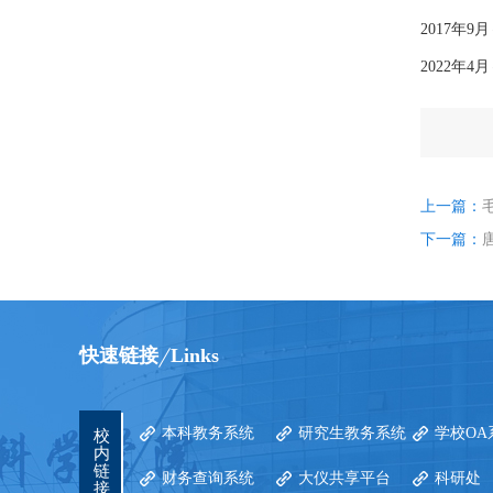
2017年
2022年
上一篇：
下一篇：
快速链接
Links
本科教务系统
研究生教务系统
学校OA
校
内
链
财务查询系统
大仪共享平台
科研处
接