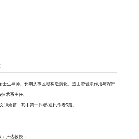
式
授，硕士生导师。长期从事区域构造演化、造山带岩浆作用与深部
与技术系主任。
文10余篇，其中第一作者/通讯作者5篇。
导师：张达教授；