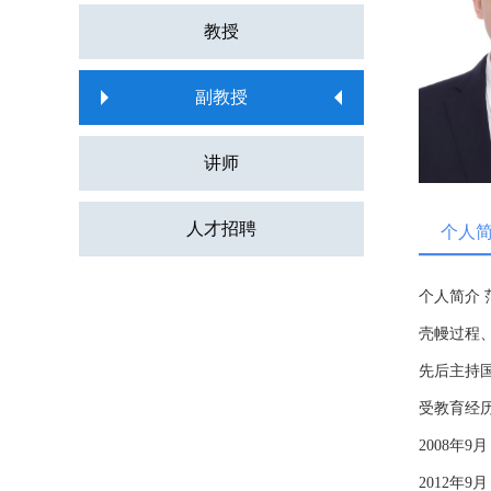
教授
副教授
讲师
人才招聘
个人
个人简介
壳幔过程
先后主持国
受教育经
2008年
2012年