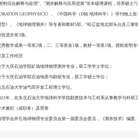
资料综合解释与处理”、“测井解释与应用进展”等本硕博课程，培养硕士7
LORATION GEOPHYSICS》、《中国科学（D辑:地球科学）》等
模型》、《地球物理测井》等专著和教材5部。“松辽盆地北部头台及三肇
科技进步奖3项。
优秀教学成果一等奖2项，二、三等奖各1项，教材一等奖1项。授权发明专
育及工作经历
毕业于大庆石油学院矿场地球物理测井专业，获工学学士学位；
毕业于大庆石油学院石油地质与勘探专业，获工学硕士学位；
获东北石油大学油气田开发工程博士学位。
至2021年，在东北石油大学地球科学学院勘查技术与工程系从事教学与科研
学术兼职（或职务）及荣誉
物理学会井孔地球物理专业委员会第一届委员会委员，《测井技术》编委