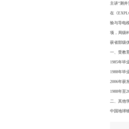
主讲“测井
在《EXP
验与导电
项，局级
获省部级
一、受教
1985年
1988年
2006年
1988年
二、其他
中国地球