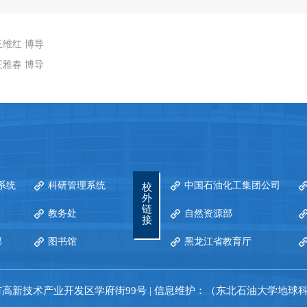
王维红 博导
王雅春 博导
系统
科研管理系统
中国石油化工集团公司
校
外
链
教务处
自然资源部
接
部
图书馆
黑龙江省教育厅
高新技术产业开发区学府街99号 | 信息维护：（东北石油大学地球科