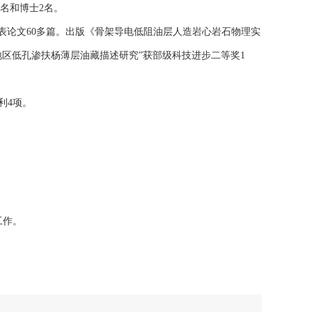
2名和博士2名。
刊物上发表论文60多篇。出版《骨架导电低阻油层人造岩心岩石物理实
地区低孔渗扶杨薄层油藏描述研究”获部级科技进步二等奖1
利4项。
工作。
。