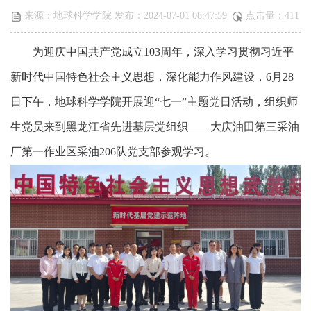
来源：地球科学学院 发布：2024-07-01 08:47:59
点击量：
411
为
迎庆
中国共产党成立
103周年，深入学习贯彻习近平
新时代中国特色社会主义思想，深化能力作风建设
，
6月
28
日下午，地球科学学院
开展迎
“七一”主题党日活动，
组织师
生党员
来到黑龙江省先进基层党组织——大庆油田第三采油
厂第一作业区采油206队党支部参观
学习
。