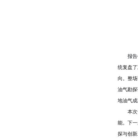
报告
统复盘了
向。整场
油气勘探
地油气成
本次
能。下一
探与创新