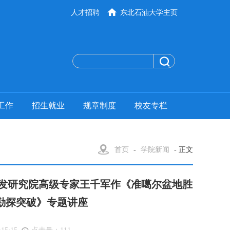
人才招聘
东北石油大学主页
工作
招生就业
规章制度
校友专栏
首页
-
学院新闻
- 正文
发研究院高级专家王千军作《准噶尔盆地胜
勘探突破》专题讲座