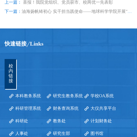
上一篇：
喜报！我院党组织、党员获市、校两优一先表彰
下一篇：
油海扬帆铸初心 实干担当践使命——地球科学学院开展“行走的思政课”主题党日活动暨港澳台学生国情教育活动
快速链接
Links
校
内
链
接
本科教务系统
研究生教务系统
学校OA系统
科研管理系统
财务查询系统
大仪共享平台
科研处
教务处
计划财务处
人事处
研究生部
图书馆