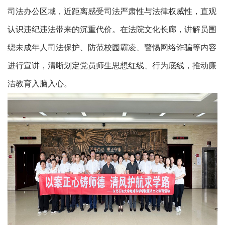
司法办公区域，近距离感受司法严肃性与法律权威性，直观
认识违纪违法带来的沉重代价
。
在法院
文化
长廊，讲解员围
绕
未成年人司法保护、防范校园霸凌、警惕网络诈骗等内容
进行
宣讲，清晰划定党员师生思想红线、行为底线
，
推动廉
洁教育入脑入心。