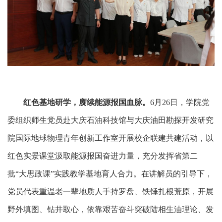
红色基地研学，
赓续能源报国血脉
。
6
月
26
日，
学院党
委组织师生
党员赴
大庆石油科技馆
与大庆油田勘探开发研究
院国际地球物理青年创新工作室
开展
校企联建共建活动
，以
红色实景课堂汲取能源报国奋进力量
，充分发挥省第二
批
“大思政课”实践教学基地育人合力。在讲解员的引导下，
党员代表
重温老一辈地质人手持罗盘、铁锤扎根荒原，开展
野外填图、钻井取心，依靠艰苦奋斗突破陆相生油理论、发