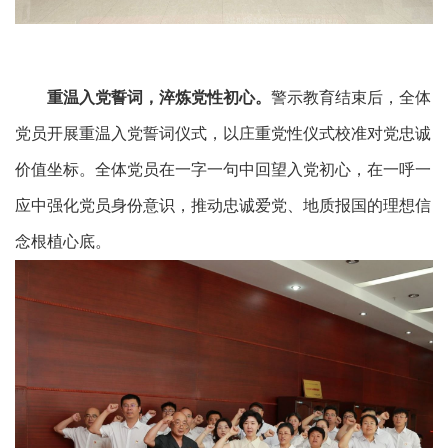
重温入党誓词
，淬炼党性初心。
警示教育结束后，全体
党员开展重温入党誓词仪式，以庄重党性仪式校准对党忠诚
价值坐标。全体党员在
一字一句
中
回望入党初心，
在
一呼一
应
中
强化党员身份意识
，推动忠诚爱党、地质报国的理想信
念根植心底
。