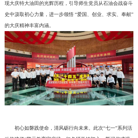
现大庆特大油田的光辉历程
，引导师生党员从石油
会战奋斗
史中汲取初心力量
，进一步领悟
“
爱国、创业、求实、奉献
”
的大庆精神丰富内涵。
初心如磐践使命，清风砺行向未来。此次
“
七一
”
系列活