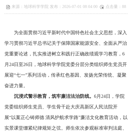
来源：地球科学学院 发布：2026-07-01 08:04:00
点击量：
88
为
全面贯彻习近平新时代中国特色社会主义思想，
深入
学习贯彻习近平总书记关于保障国家能源安全、全面从严治
党重要论述，扎实推进
树立和践行正确政绩观
学习教育
，
6
月
24
日至
26
日，
地球科学学院党委分层分类组织师生党员开
展迎
“
七一
”
系列活动，
传承红色基因、发扬光荣传统、凝聚
奋进力量。
沉浸式警示教育，筑牢廉洁法治防线。
6
月
24
日，学院
党委组织师生党员、学生骨干赴
大庆高新区人民法院开
展
“
以案正心铸师德 清风护航求学路
”
廉洁文化教育
活动，以
实景课堂绷紧纪律规矩之弦。师生依次参观标准审判法庭、