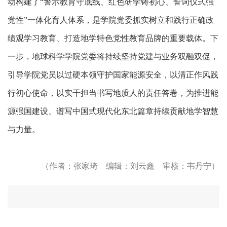
动构建
了
“
警示教育守底线、红色研学铸初心、誓词仪式强
党性
”
一体化育人体系，是学院党委抓实
树立和践行正确政
绩观
学习教育、打造地学特色
党性教育
品牌的重要载体。下
一步，地球科学学院党委将持续坚持党建与业务双融双促，
引导
学院
党员以过硬本领守护国家能源
安全
，以清正作风践
行初心使命
，以实干担当书写地质人的责任答卷，
为推进能
源强国建设、谱写中国式现代化东北篇章持续贡献地学智慧
与力量。
（作者：张家琦
编辑：刘云鑫 审核：韦丹宁）