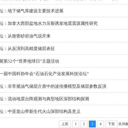
坛：地下储气库建设主要技术进展
坛：加拿大西部盆地水力压裂诱发地震震源属性研究
坛：从致密砂岩油气说开来
坛：从反演到高精度储层表征
展第52个“世界地球日”主题活动
一届中国科协年会“石油石化产业发展科技论坛”
坛：非常规油气储层介质中的波传播模型及储层参数反演
坛：流动地震台阵观测与典型地区深部结构探测
坛：中亚造山带新生代火山深部结构及意义
上页
1
2
3
4
下页
共39