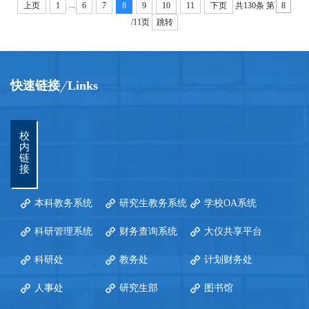
...
上页
1
6
7
8
9
10
11
下页
共130条
第
/11页
跳转
快速链接
Links
校
内
链
接
本科教务系统
研究生教务系统
学校OA系统
科研管理系统
财务查询系统
大仪共享平台
科研处
教务处
计划财务处
人事处
研究生部
图书馆